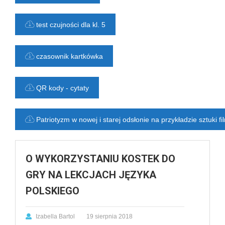
test czujności dla kl. 5
czasownik kartkówka
QR kody - cytaty
Patriotyzm w nowej i starej odsłonie na przykładzie sztuki f
O WYKORZYSTANIU KOSTEK DO
GRY NA LEKCJACH JĘZYKA
POLSKIEGO
Izabella Bartol
19 sierpnia 2018