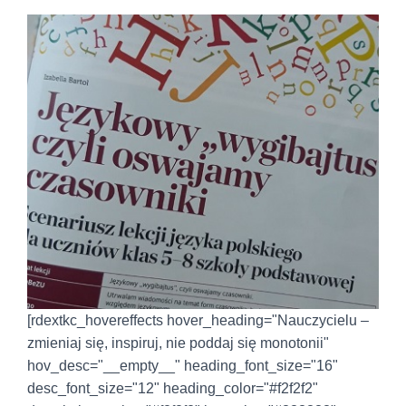
[rdextkc_hovereffects hover_heading="Nauczycielu –
zmieniaj się, inspiruj, nie poddaj się monotonii"
hov_desc="__empty__" heading_font_size="16"
desc_font_size="12" heading_color="#f2f2f2"