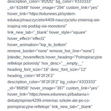
description_color="#f2f2f2" bg_color="#333333"
_id="61848" hover_image="294" custom_link="yes"
hover_link="https://edunews.pl/system-
edukacji/nauczyciele/4409-nauczycielu-zmieniaj-sie-
inspiruj-nie-poddaj-sie-monotonii"
link_new_tab="_blank" hover_style="square"
hover_effect="effect1"
hover_animation="top_to_bottom"
remove_border="none" remove_hor_line="none"]
[rdextkc_hovereffects hover_heading="PoInspiracyjne
refleksje polonisty" hov_desc="__empty__"
heading_font_size="16" desc_font_size="12"
heading_color="#F2F2F2"
description_color="#F2F2F2" bg_color="#333333"
_id="86858" hover_image="387" custom_link="yes"
hover_link="https://www.edunews.pl/badania-i-
debaty/opinie/4299-zmieniac-szkole-ale-po-co-
poinspiracyjne-refleksje" link_new_tab="_blank"