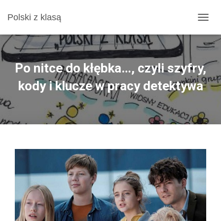
Polski z klasą
P
R
Z
E
Ł
Po nitce do kłębka…, czyli szyfry,
Ą
C
kody i klucze w pracy detektywa
Z
N
A
W
I
G
A
C
J
Ę