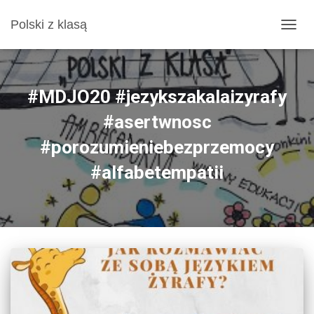
Polski z klasą
PRZE
NAWI
#MDJO20 #jezykszakalaizyrafy
#asertwnosc
#porozumieniebezprzemocy
#alfabetempatii