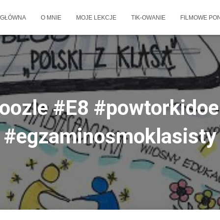
 GŁÓWNA
O MNIE
MOJE LEKCJE
TIK-OWANIE
FILMOWE PON
ozle #E8 #powtorkido
#egzaminosmoklasisty