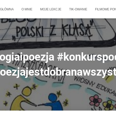
 GŁÓWNA
O MNIE
MOJE LEKCJE
TIK-OWANIE
FILMOWE PON
ogiaipoezja #konkurspo
oezjajestdobranawszys