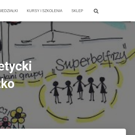
IEDZIAŁKI
KURSY I SZKOLENIA
SKLEP
etycki
tko