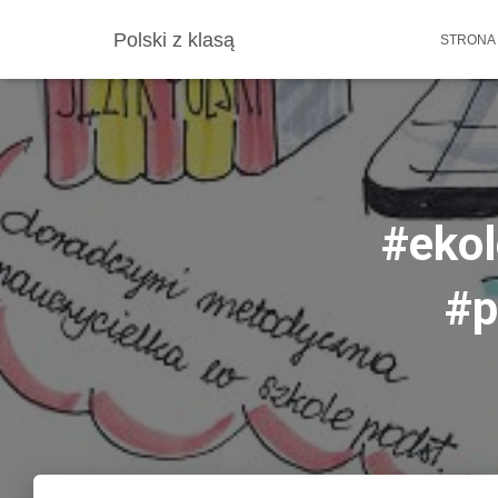
Polski z klasą
STRONA
#ekol
#p