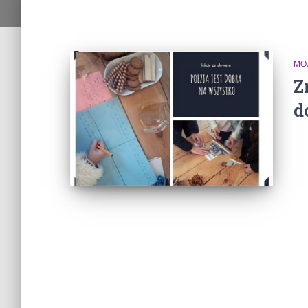
MO
Z
d