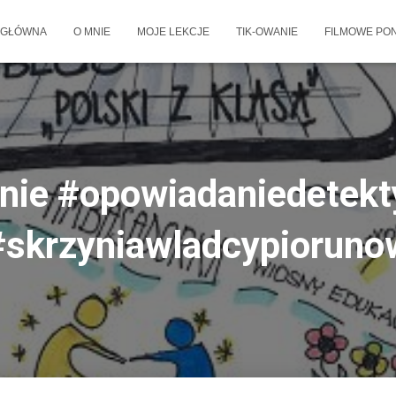
 GŁÓWNA
O MNIE
MOJE LEKCJE
TIK-OWANIE
FILMOWE PON
nie #opowiadaniedetekt
#skrzyniawladcypioruno