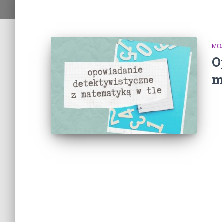
MO
O
m