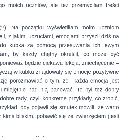
o moich uczniów, ale też przemyciłam treści
(?). Na początku wyświetliłam moim uczniom
eli, z jakimi uczuciami, emocjami przyszli dziś na
" do kubka za pomocą przesuwania ich lewym
iłam, by każdy chętny określił, co może być
onieważ będzie ciekawa lekcja, zniechęcenie –
wyczaj w kubku znajdowały się emocje pozytywne
azję porozmawiać o tym, że każda emocja jest
 umiejętnie nad nią panować. To był też dobry
obre rady, czyli konkretne przykłady, co zrobić,
ykład, gdy pojawił się smutek mówili, że warto
 kimś bliskim, pobawić się ze zwierzęciem (jeśli
.