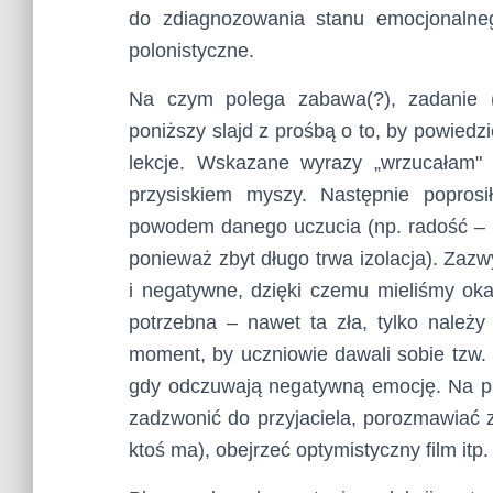
do zdiagnozowania stanu emocjonalneg
polonistyczne.
Na czym polega zabawa(?), zadanie 
poniższy slajd z prośbą o to, by powiedzi
lekcje. Wskazane wyrazy „wrzucałam
przysiskiem myszy. Następnie popros
powodem danego uczucia (np. radość – p
ponieważ zbyt długo trwa izolacja). Zaz
i negatywne, dzięki czemu mieliśmy ok
potrzebna – nawet ta zła, tylko należy
moment, by uczniowie dawali sobie tzw. d
gdy odczuwają negatywną emocję. Na prz
zadzwonić do przyjaciela, porozmawiać z
ktoś ma), obejrzeć optymistyczny film itp