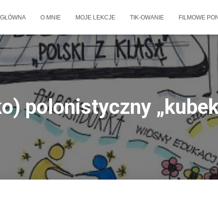
 GŁÓWNA
O MNIE
MOJE LEKCJE
TIK-OWANIE
FILMOWE PON
ko) polonistyczny „kube