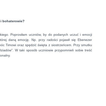
i bohaterowie?
skiego. Poprosiłam uczniów, by do podanych uczuć i emocji
której daną emocję. Np. przy radości pojawił się Ebenezer
móc Timowi oraz spędzić święta z siostrzeńcem. Przy smutku
Dziadów". W taki sposób uczniowie przypomnieli sobie treść
jonalny.