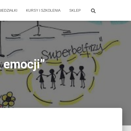
IEDZIAŁKI
KURSY I SZKOLENIA
SKLEP
k emocji”