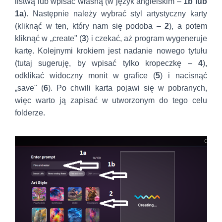
listwą lub wpisać własną (w język angielskim –
1b lub
1a
). Następnie należy wybrać styl artystyczny karty
(kliknąć w ten, który nam się podoba –
2
), a potem
kliknąć w „create" (
3
) i czekać, aż program wygeneruje
kartę. Kolejnymi krokiem jest nadanie nowego tytułu
(tutaj sugeruję, by wpisać tylko kropeczkę –
4
),
odklikać widoczny monit w grafice (
5
) i nacisnąć
„save" (
6
). Po chwili karta pojawi się w pobranych,
więc warto ją zapisać w utworzonym do tego celu
folderze.