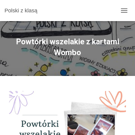
Polski z klasą
P
R
Z
E
Ł
Powtórki wszelakie z kartami
Ą
C
Wombo
Z
N
A
W
I
G
A
C
J
Ę